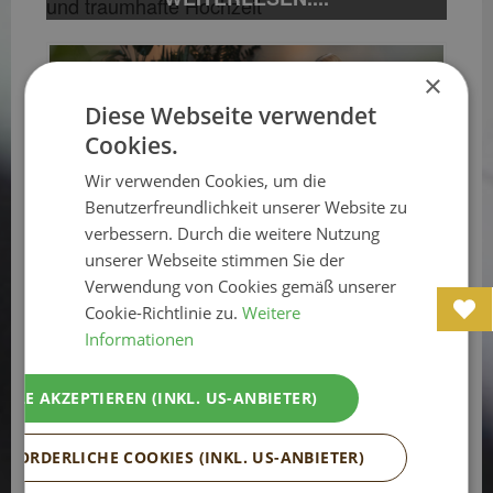
und traumhafte Hochzeit
×
Diese Webseite verwendet
Cookies.
Wir verwenden Cookies, um die
Benutzerfreundlichkeit unserer Website zu
verbessern. Durch die weitere Nutzung
unserer Webseite stimmen Sie der
Verwendung von Cookies gemäß unserer
03.05.2026 - 08.11.2026
Cookie-Richtlinie zu.
Weitere
Informationen
Babymoon im Puradies
ALLE AKZEPTIEREN (INKL. US-ANBIETER)
Massage, Microsalt-Anwendung & Spa
RFORDERLICHE COOKIES (INKL. US-ANBIETER)
inklusive - einfach nur genießen. Gönnen
Sie sich und Ihrem Partner eine