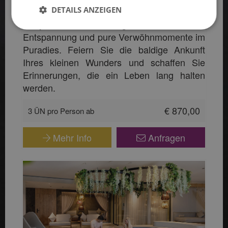
DETAILS ANZEIGEN
unvergessliche Auszeit vor der Geburt Ihres
Babys und erleben gemeinsam Luxus,
Entspannung und pure Verwöhnmomente im
Puradies. Feiern Sie die baldige Ankunft
Ihres kleinen Wunders und schaffen Sie
Erinnerungen, die ein Leben lang halten
werden.
€ 870,00
3 ÜN pro Person ab
Mehr Info
Anfragen