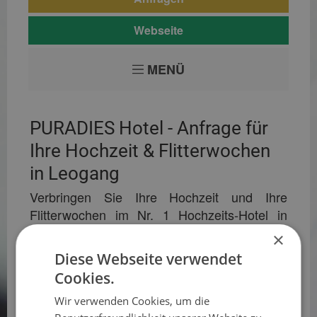
Webseite
MENÜ
PURADIES Hotel - Anfrage für
Ihre Hochzeit & Flitterwochen
in Leogang
Verbringen Sie Ihre Hochzeit und Ihre
Flitterwochen im Nr. 1 Hochzeits-Hotel in
Leogang im Salzburger Land! Heiraten wie
×
im Bilderbuch, feiern mit der Familie, allen
Diese Webseite verwendet
Bekannten & Freunden und entspannte
Cookies.
Flitterwochen im 4 Sterne Superior
Wir verwenden Cookies, um die
Hochzeits-Hotel in Saalfelden-Leogang in