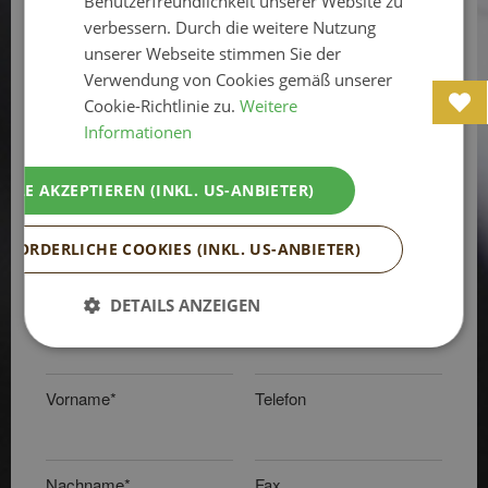
Benutzerfreundlichkeit unserer Website zu
Österreich!
verbessern. Durch die weitere Nutzung
unserer Webseite stimmen Sie der
Anreise*
Abreise*
Verwendung von Cookies gemäß unserer
Cookie-Richtlinie zu.
Weitere
Informationen
Anzahl der Erwachsenen*
Anzahl der Kinder
ALLE AKZEPTIEREN (INKL. US-ANBIETER)
Anrede*
Land*
RFORDERLICHE COOKIES (INKL. US-ANBIETER)
DETAILS ANZEIGEN
Titel
E-Mail*
Vorname*
Telefon
Nachname*
Fax