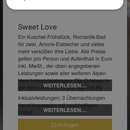
€ 568,00
3 ÜN pro Person ab
Sweet Love
Ein Kuschel-Frühstück, Romantik-Bad
für zwei, Amore-Eisbecher und vieles
mehr versüßen Ihre Liebe. Alle Preise
gelten pro Person und Aufenthalt in Euro
inkl. MwSt., der oben angegebenen
Leistungen sowie aller weiteren Alpen-
Herz Inklusivleistungen. Die Ortstaxe in
WEITERLESEN....
der Höhe von € 3,70 pro Tag und Pe
Inklusivleistungen: 3 Übernachtungen
Verwöhnpension mit reichhaltigem
WEITERLESEN....
Frühst
Anfragen