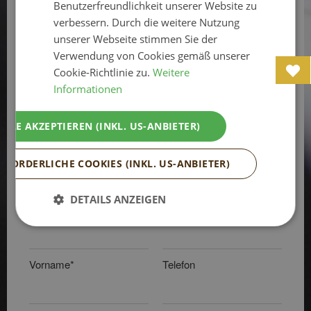
Ausgewähltes Angebot:
Sweet Love
Benutzerfreundlichkeit unserer Website zu
verbessern. Durch die weitere Nutzung
unserer Webseite stimmen Sie der
Anreise*
Abreise*
Verwendung von Cookies gemäß unserer
Cookie-Richtlinie zu.
Weitere
Informationen
Anzahl der Erwachsenen*
Anzahl der Kinder
ALLE AKZEPTIEREN (INKL. US-ANBIETER)
Anrede*
Land*
RFORDERLICHE COOKIES (INKL. US-ANBIETER)
DETAILS ANZEIGEN
Titel
E-Mail*
Vorname*
Telefon