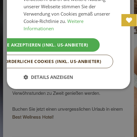
Wellness
unserer Webseite stimmen Sie der
Verwendung von Cookies gemäß unserer
Cookie-Richtlinie zu.
Weitere
Luxus und Komfort sind in den
Best Wellnesshotels
Informationen
selbstverständlich und so bieten Ihnen diese
5-Sterne
Wellnesshotels
einen exklusiven Wellnessbereich der
ALLE AKZEPTIEREN (INKL. US-ANBIETER)
keine Wünsche offen lässt. Die Wellness -
Designlandschaften warten mit verschiedenen Saunen,
Infrarotkabinen, Hallenbädern, Fitnessräumen und
RFORDERLICHE COOKIES (INKL. US-ANBIETER)
Felsenduschen. Genießen Sie verschiedene
Massagebehandlungen oder buchen Sie sich die private
DETAILS ANZEIGEN
Spa Suite, wo Sie ganz private Wellness- und
Verwöhnstunden zu Zweit genießen werden.
Buchen Sie jetzt einen unvergesslichen Urlaub in einem
Best Wellness Hotel
!