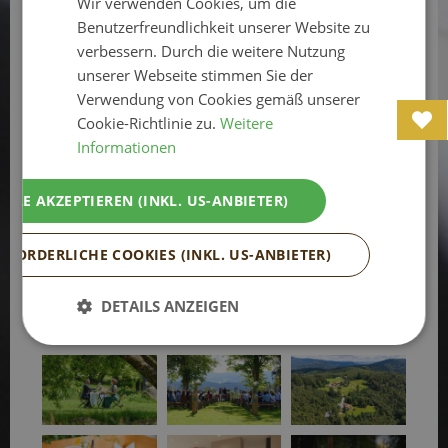
Wir verwenden Cookies, um die
Harlachberg Bodenmais
Benutzerfreundlichkeit unserer Website zu
Stellen Sie sich vor, Sie sagen „Ja“ inmitten
verbessern. Durch die weitere Nutzung
Halbpension
Frühstück
Selbstversorger
einer atemberaubenden Naturlandschaft,
unserer Webseite stimmen Sie der
umgeben von majestätischen Bergen,
Verwendung von Cookies gemäß unserer
frischer Waldluft und malerischen
Cookie-Richtlinie zu.
Weitere
Frühstücksservice
150 km
5 km
Panoramablicken – genau das erwartet Sie
Informationen
auf der GutsAlm Harlachberg. Dieses
bezaubernde Refugium im Arber Land bietet
ALLE AKZEPTIEREN (INKL. US-ANBIETER)
WEITERLESEN....
Brautpaaren einen einzigart
27 km
2.9 km
2.9 km
RFORDERLICHE COOKIES (INKL. US-ANBIETER)
2.9 km
DETAILS ANZEIGEN
Tags:
Hotel